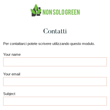
Skip
Skip
to
to
main
footer
Guide
NON
content
Green
SONO
Contatti
e
GREEN
Non
Solo
Per contattarci potete scrivere utilizzando questo modulo.
Your name
Your email
Subject