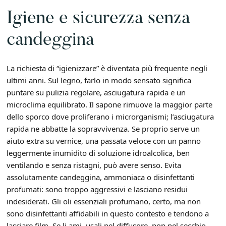
Igiene e sicurezza senza
candeggina
La richiesta di “igienizzare” è diventata più frequente negli
ultimi anni. Sul legno, farlo in modo sensato significa
puntare su pulizia regolare, asciugatura rapida e un
microclima equilibrato. Il sapone rimuove la maggior parte
dello sporco dove proliferano i microrganismi; l’asciugatura
rapida ne abbatte la sopravvivenza. Se proprio serve un
aiuto extra su vernice, una passata veloce con un panno
leggermente inumidito di soluzione idroalcolica, ben
ventilando e senza ristagni, può avere senso. Evita
assolutamente candeggina, ammoniaca o disinfettanti
profumati: sono troppo aggressivi e lasciano residui
indesiderati. Gli oli essenziali profumano, certo, ma non
sono disinfettanti affidabili in questo contesto e tendono a
lasciare film. Se li ami, usali nel diffusore, non nel secchio.