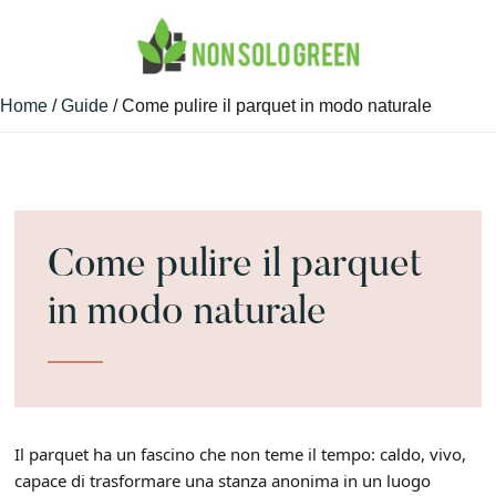
Skip
Skip
Skip
to
to
to
main
primary
footer
Guide
NON
content
sidebar
Home
/
Guide
/ Come pulire il parquet in modo naturale​
Green
SONO
e
GREEN
Non
Solo
Come pulire il parquet
in modo naturale​
Il parquet ha un fascino che non teme il tempo: caldo, vivo,
capace di trasformare una stanza anonima in un luogo