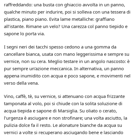
raffreddando: una busta con ghiaccio avvolta in un panno,
qualche minuto per indurire, poi si solleva con una tessera di
plastica, piano piano. Evita lame metalliche: graffiano
all’istante. Rimane un velo? Una carezza col panno tiepido e
sapone lo porta via.
I segni neri dei tacchi spesso cedono a una gomma da
cancellare bianca, usata con mano leggerissima e sempre su
vernice, non su cera. Meglio testare in un angolo nascosto: è
pur sempre un’azione meccanica. In alternativa, un panno
appena inumidito con acqua e poco sapone, e movimenti nel
verso della vena.
Vino, caffè, tè, su vernice, si attenuano con acqua frizzante
tamponata al volo, poi si chiude con la solita soluzione di
acqua tiepida e sapone di Marsiglia. Su oliato o cerato,
l’urgenza è asciugare e non strofinare; una volta asciutto, la
pulizia dolce fa il resto. Le alonature bianche da acqua su
vernici a volte si recuperano asciugando bene e lasciando