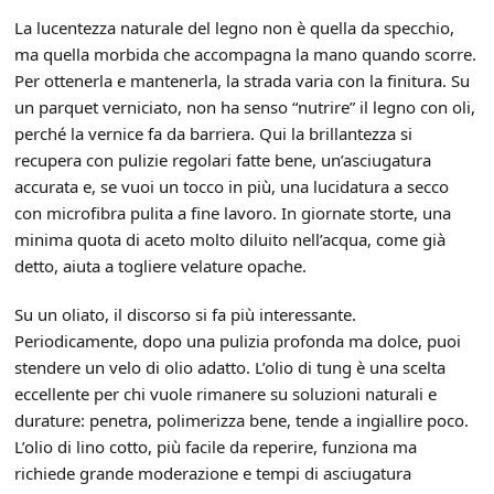
La lucentezza naturale del legno non è quella da specchio,
ma quella morbida che accompagna la mano quando scorre.
Per ottenerla e mantenerla, la strada varia con la finitura. Su
un parquet verniciato, non ha senso “nutrire” il legno con oli,
perché la vernice fa da barriera. Qui la brillantezza si
recupera con pulizie regolari fatte bene, un’asciugatura
accurata e, se vuoi un tocco in più, una lucidatura a secco
con microfibra pulita a fine lavoro. In giornate storte, una
minima quota di aceto molto diluito nell’acqua, come già
detto, aiuta a togliere velature opache.
Su un oliato, il discorso si fa più interessante.
Periodicamente, dopo una pulizia profonda ma dolce, puoi
stendere un velo di olio adatto. L’olio di tung è una scelta
eccellente per chi vuole rimanere su soluzioni naturali e
durature: penetra, polimerizza bene, tende a ingiallire poco.
L’olio di lino cotto, più facile da reperire, funziona ma
richiede grande moderazione e tempi di asciugatura