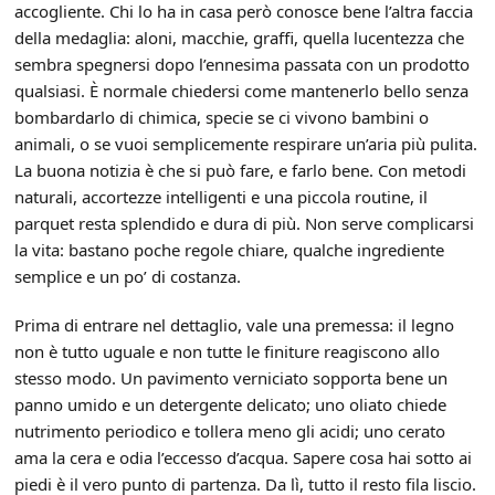
accogliente. Chi lo ha in casa però conosce bene l’altra faccia
della medaglia: aloni, macchie, graffi, quella lucentezza che
sembra spegnersi dopo l’ennesima passata con un prodotto
qualsiasi. È normale chiedersi come mantenerlo bello senza
bombardarlo di chimica, specie se ci vivono bambini o
animali, o se vuoi semplicemente respirare un’aria più pulita.
La buona notizia è che si può fare, e farlo bene. Con metodi
naturali, accortezze intelligenti e una piccola routine, il
parquet resta splendido e dura di più. Non serve complicarsi
la vita: bastano poche regole chiare, qualche ingrediente
semplice e un po’ di costanza.
Prima di entrare nel dettaglio, vale una premessa: il legno
non è tutto uguale e non tutte le finiture reagiscono allo
stesso modo. Un pavimento verniciato sopporta bene un
panno umido e un detergente delicato; uno oliato chiede
nutrimento periodico e tollera meno gli acidi; uno cerato
ama la cera e odia l’eccesso d’acqua. Sapere cosa hai sotto ai
piedi è il vero punto di partenza. Da lì, tutto il resto fila liscio.