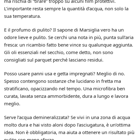
ma rischia di “tirare” troppo su alcuni film protettivi.
L’importante resta sempre la quantità d’acqua, non solo la
sua temperatura.
E il profumo di pulito? Il sapone di Marsiglia vero ha un
odore lieve e pulito. Se cerchi una nota in più, punta sull’aria
fresca: un ricambio fatto bene vince su qualunque aggiunta.
Gli oli essenziali nel secchio, come detto, non sono
consigliati sul parquet perché lasciano residui.
Posso usare panni usa e getta impregnati? Meglio di no.
Spesso contengono sostanze che lucidano in fretta ma
stratificano, opacizzando nel tempo. Una microfibra ben
curata, lavata senza ammorbidente, dura a lungo e lavora
meglio.
Serve l’acqua demineralizzata? Se vivi in una zona di acqua
molto dura e hai visto aloni dopo l’asciugatura, è un’ottima
idea. Non è obbligatoria, ma aiuta a ottenere un risultato più
pulito con meno sforzo.