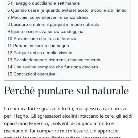
5
Il lavaggio quotidiano e settimanale
6
Quando usare (e quando evitare) aceto, alcool e altri rimedi
7
Macchie: come intervenire senza stress
8
Lucidare e nutrire il parquet in modo naturale
9
Igiene e sicurezza senza candeggina
10
Prevenzione che fa la differenza
11
Parquet in cucina e in bagno
12
Parquet antico o molto vissuto
13
Piccole domande ricorrenti, risposte concrete
14
Una routine semplice che funziona davvero
15
Conclusioni operative
Perché puntare sul naturale
La chimica forte sgrassa in fretta, ma spesso a caro prezzo
per il legno. Gli sgrassatori alcalini intaccano le cere, gli acidi
opacizzano le vernici, i solventi asciugano a fondo e
rischiano di far comparire microfessure. Un approccio
naturale lavora in equilibrio: pulisce il necessario senza