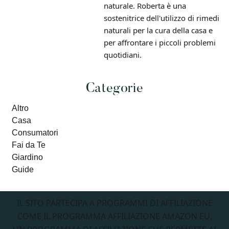
naturale. Roberta è una
sostenitrice dell'utilizzo di rimedi
naturali per la cura della casa e
per affrontare i piccoli problemi
quotidiani.
Primary
Categorie
Altro
Sidebar
Casa
Consumatori
Fai da Te
Giardino
Guide
Footer
IL SITO PARTECIPA A PROGRAMMI DI AFFILIAZIONE
COME IL PROGRAMMA AFFILIAZIONE AMAZON EU,