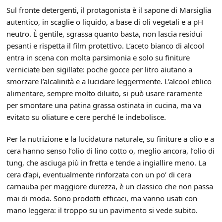
Sul fronte detergenti, il protagonista è il sapone di Marsiglia
autentico, in scaglie o liquido, a base di oli vegetali e a pH
neutro. È gentile, sgrassa quanto basta, non lascia residui
pesanti e rispetta il film protettivo. L’aceto bianco di alcool
entra in scena con molta parsimonia e solo su finiture
verniciate ben sigillate: poche gocce per litro aiutano a
smorzare l’alcalinità e a lucidare leggermente. L’alcool etilico
alimentare, sempre molto diluito, si può usare raramente
per smontare una patina grassa ostinata in cucina, ma va
evitato su oliature e cere perché le indebolisce.
Per la nutrizione e la lucidatura naturale, su finiture a olio e a
cera hanno senso l’olio di lino cotto o, meglio ancora, l’olio di
tung, che asciuga più in fretta e tende a ingiallire meno. La
cera d’api, eventualmente rinforzata con un po’ di cera
carnauba per maggiore durezza, è un classico che non passa
mai di moda. Sono prodotti efficaci, ma vanno usati con
mano leggera: il troppo su un pavimento si vede subito.