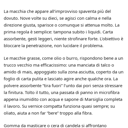
La macchia che appare all’improvviso spaventa più del
dovuto. Nove volte su dieci, se agisci con calma e nella
direzione giusta, sparisce o comunque si attenua molto. La
prima regola è semplice: tampona subito i liquidi. Carta
assorbente, gesti leggeri, niente strofinare forte. L’obiettivo è
bloccare la penetrazione, non lucidare il problema.
Le macchie grasse, come olio o burro, rispondono bene a un
trucco vecchio ma efficacissimo: una manciata di talco o
amido di mais, appoggiato sulla zona asciutta, coperto da un
foglio di carta pulita e lasciato agire anche qualche ora. La
polvere assorbente “tira fuori” l’unto dai pori senza stressare
la finitura. Tolto il tutto, una passata di panno in microfibra
appena inumidito con acqua e sapone di Marsiglia completa
il lavoro. Su vernice compatta funziona quasi sempre; su
oliato, aiuta a non far “bere” troppo alla fibra.
Gomma da masticare o cera di candela si affrontano