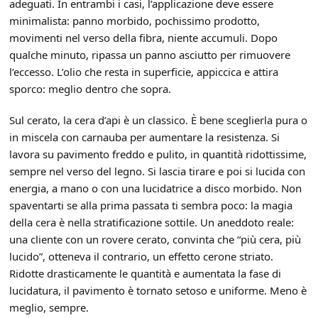
adeguati. In entrambi i casi, l’applicazione deve essere
minimalista: panno morbido, pochissimo prodotto,
movimenti nel verso della fibra, niente accumuli. Dopo
qualche minuto, ripassa un panno asciutto per rimuovere
l’eccesso. L’olio che resta in superficie, appiccica e attira
sporco: meglio dentro che sopra.
Sul cerato, la cera d’api è un classico. È bene sceglierla pura o
in miscela con carnauba per aumentare la resistenza. Si
lavora su pavimento freddo e pulito, in quantità ridottissime,
sempre nel verso del legno. Si lascia tirare e poi si lucida con
energia, a mano o con una lucidatrice a disco morbido. Non
spaventarti se alla prima passata ti sembra poco: la magia
della cera è nella stratificazione sottile. Un aneddoto reale:
una cliente con un rovere cerato, convinta che “più cera, più
lucido”, otteneva il contrario, un effetto cerone striato.
Ridotte drasticamente le quantità e aumentata la fase di
lucidatura, il pavimento è tornato setoso e uniforme. Meno è
meglio, sempre.