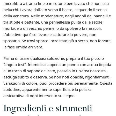
microfibra a trama fine o in cotone ben lavato che non lasci
pelucchi. Lavora dall’alto verso il basso, seguendo il senso
della venatura. Nelle modanature, negli angoli dei pannelli e
tra stipite e battente, una pennellessa pulita dalle setole
morbide o un vecchio pennello da spolvero fa miracoli.
L’obiettivo qui è sollevare e catturare la polvere, non
spostarla. Se trovi sporco incrostato già a secco, non forzare;
la fase umida arriverà.
Prima di usare qualsiasi soluzione, prepara il tuo piccolo
“angolo test”. Inumidisci appena un panno con acqua tiepida
e un tocco di sapone delicato, passalo in un’area nascosta,
asciuga subito e osserva. Se non noti opacità, rigonfiamenti,
variazioni di colore, puoi procedere più serenamente. Questa
abitudine, apparentemente superflua, è la polizza
assicurativa di ogni intervento sul legno.
Ingredienti e strumenti