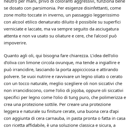
neutro per mani, privo di coloranti aggressivi, funziona bene
se dosato con parsimonia. Per esigenze disinfettanti, come
zone molto toccate in inverno, un passaggio leggerissimo
con alcool etilico denaturato diluito è possibile su superfici
verniciate e laccate, ma va sempre seguito da asciugatura
attenta e non va usato su oliature e cere, che l’alcool può
impoverire.
Quanto agli oli, qui bisogna fare chiarezza. L’idea dell’olio
d’oliva con limone circola ovunque, ma tende a ingiallire e
può irrancidire, lasciando la porta appiccicosa e attirando
polvere. Se vuoi nutrire e ravvivare un legno oliato o cerato
con un tocco naturale, meglio scegliere oli non siccativi che
non irrancidiscono, come l’olio di jojoba, oppure oli siccativi
specifici per legno come l’olio di tung puro, che polimerizza e
crea una protezione sottile. Per creare una protezione
leggera e naturale su finiture cerate, una buona cera d’api
con aggiunta di cera carnauba, in pasta pronta o fatta in casa
con ricetta affidabile, è una soluzione classica e sicura, a