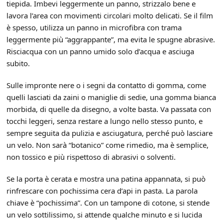
tiepida. Imbevi leggermente un panno, strizzalo bene e
lavora l’area con movimenti circolari molto delicati. Se il film
è spesso, utilizza un panno in microfibra con trama
leggermente più “aggrappante”, ma evita le spugne abrasive.
Risciacqua con un panno umido solo d’acqua e asciuga
subito.
Sulle impronte nere o i segni da contatto di gomma, come
quelli lasciati da zaini o maniglie di sedie, una gomma bianca
morbida, di quelle da disegno, a volte basta. Va passata con
tocchi leggeri, senza restare a lungo nello stesso punto, e
sempre seguita da pulizia e asciugatura, perché può lasciare
un velo. Non sarà “botanico” come rimedio, ma è semplice,
non tossico e più rispettoso di abrasivi o solventi.
Se la porta è cerata e mostra una patina appannata, si può
rinfrescare con pochissima cera d’api in pasta. La parola
chiave è “pochissima”. Con un tampone di cotone, si stende
un velo sottilissimo, si attende qualche minuto e si lucida