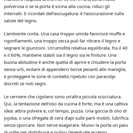
polverosa o se la porta è vicina alla cucina, riduci gli
intervalli. E ricordati dell’asciugatura: è l’assicurazione sulla
salute del legno.
L’ambiente conta. Una casa troppo umida favorisce muffe e
rigonfiamenti, una troppo secca può far ritirare il legno e
segnare le giunzioni. Un’umidità relativa equilibrata, fra il 40
e il 60%, mantiene stabili sia il legno sia le finiture. Una
buona abitudine è anche quella di aprire e chiudere la porta
senza urti, evitare di appenderci borse pesanti alle maniglie,
e proteggere le zone di contatto ripetuto con paracolpi
discreti se noti segni.
Le cerniere che cigolano sono un’altra piccola scocciatura.
Qui, la tentazione dell’olio da cucina è forte, ma è una cattiva
idea: attira polvere e, col tempo, puzza. Una goccia di olio di
jojoba, o una sfregata di cera d’api sulle parti mobili, lubrifica
senza sporcare. Non serve esagerare. Muovi la porta un paio
di volte per distribuire e pulisci l’eventuale eccesso.