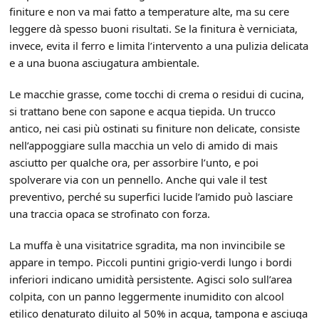
finiture e non va mai fatto a temperature alte, ma su cere
leggere dà spesso buoni risultati. Se la finitura è verniciata,
invece, evita il ferro e limita l’intervento a una pulizia delicata
e a una buona asciugatura ambientale.
Le macchie grasse, come tocchi di crema o residui di cucina,
si trattano bene con sapone e acqua tiepida. Un trucco
antico, nei casi più ostinati su finiture non delicate, consiste
nell’appoggiare sulla macchia un velo di amido di mais
asciutto per qualche ora, per assorbire l’unto, e poi
spolverare via con un pennello. Anche qui vale il test
preventivo, perché su superfici lucide l’amido può lasciare
una traccia opaca se strofinato con forza.
La muffa è una visitatrice sgradita, ma non invincibile se
appare in tempo. Piccoli puntini grigio-verdi lungo i bordi
inferiori indicano umidità persistente. Agisci solo sull’area
colpita, con un panno leggermente inumidito con alcool
etilico denaturato diluito al 50% in acqua, tampona e asciuga