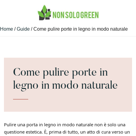
Skip
Skip
Skip
to
to
to
main
primary
footer
Guide
NON
content
sidebar
Home
/
Guide
/ Come pulire porte in legno in modo naturale​
Green
SONO
e
GREEN
Non
Solo
Come pulire porte in
legno in modo naturale​
Pulire una porta in legno in modo naturale non è solo una
questione estetica. È, prima di tutto, un atto di cura verso un