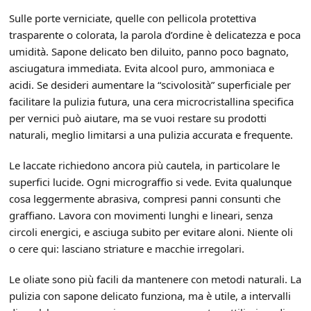
Sulle porte verniciate, quelle con pellicola protettiva
trasparente o colorata, la parola d’ordine è delicatezza e poca
umidità. Sapone delicato ben diluito, panno poco bagnato,
asciugatura immediata. Evita alcool puro, ammoniaca e
acidi. Se desideri aumentare la “scivolosità” superficiale per
facilitare la pulizia futura, una cera microcristallina specifica
per vernici può aiutare, ma se vuoi restare su prodotti
naturali, meglio limitarsi a una pulizia accurata e frequente.
Le laccate richiedono ancora più cautela, in particolare le
superfici lucide. Ogni micrograffio si vede. Evita qualunque
cosa leggermente abrasiva, compresi panni consunti che
graffiano. Lavora con movimenti lunghi e lineari, senza
circoli energici, e asciuga subito per evitare aloni. Niente oli
o cere qui: lasciano striature e macchie irregolari.
Le oliate sono più facili da mantenere con metodi naturali. La
pulizia con sapone delicato funziona, ma è utile, a intervalli