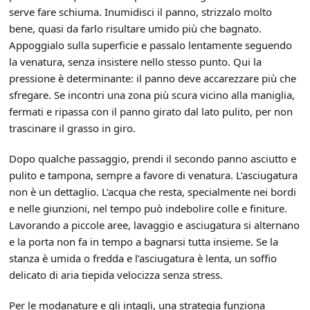
serve fare schiuma. Inumidisci il panno, strizzalo molto
bene, quasi da farlo risultare umido più che bagnato.
Appoggialo sulla superficie e passalo lentamente seguendo
la venatura, senza insistere nello stesso punto. Qui la
pressione è determinante: il panno deve accarezzare più che
sfregare. Se incontri una zona più scura vicino alla maniglia,
fermati e ripassa con il panno girato dal lato pulito, per non
trascinare il grasso in giro.
Dopo qualche passaggio, prendi il secondo panno asciutto e
pulito e tampona, sempre a favore di venatura. L’asciugatura
non è un dettaglio. L’acqua che resta, specialmente nei bordi
e nelle giunzioni, nel tempo può indebolire colle e finiture.
Lavorando a piccole aree, lavaggio e asciugatura si alternano
e la porta non fa in tempo a bagnarsi tutta insieme. Se la
stanza è umida o fredda e l’asciugatura è lenta, un soffio
delicato di aria tiepida velocizza senza stress.
Per le modanature e gli intagli, una strategia funziona