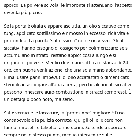
sporco. La polvere scivola, le impronte si attenuano, l’aspetto
diventa più pieno.
Se la porta è oliata e appare asciutta, un olio siccativo come il
tung, applicato sottilissimo e rimosso in eccesso, ridà vita e
profondità. La parola “sottilissimo” non è un vezzo. Gli oli
siccativi hanno bisogno di ossigeno per polimerizzare; se si
accumulano in strato, restano appiccicosi a lungo e si
ungono di polvere. Meglio due mani sottili a distanza di 24
ore, con buona ventilazione, che una sola mano abbondante.
E mai usare panni imbevuti di olio accatastati o dimenticati:
stendili ad asciugare all’aria aperta, perché alcuni oli siccativi
possono innescare auto-combustione in stracci compressi. È
un dettaglio poco noto, ma serio.
Sulle vernici e le laccature, la “protezione” migliore è l’uso
consapevole e la pulizia corretta. Qui gli oli e le cere non
fanno miracoli, e talvolta fanno danni. Se tende a sporcarsi
sempre nello stesso punto, meglio intervenire sulle