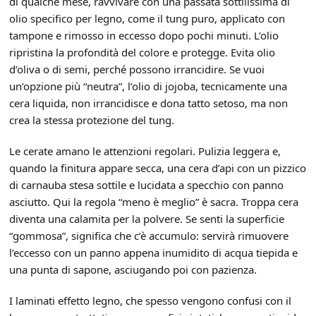
di qualche mese, ravvivare con una passata sottilissima di
olio specifico per legno, come il tung puro, applicato con
tampone e rimosso in eccesso dopo pochi minuti. L’olio
ripristina la profondità del colore e protegge. Evita olio
d’oliva o di semi, perché possono irrancidire. Se vuoi
un’opzione più “neutra”, l’olio di jojoba, tecnicamente una
cera liquida, non irrancidisce e dona tatto setoso, ma non
crea la stessa protezione del tung.
Le cerate amano le attenzioni regolari. Pulizia leggera e,
quando la finitura appare secca, una cera d’api con un pizzico
di carnauba stesa sottile e lucidata a specchio con panno
asciutto. Qui la regola “meno è meglio” è sacra. Troppa cera
diventa una calamita per la polvere. Se senti la superficie
“gommosa”, significa che c’è accumulo: servirà rimuovere
l’eccesso con un panno appena inumidito di acqua tiepida e
una punta di sapone, asciugando poi con pazienza.
I laminati effetto legno, che spesso vengono confusi con il