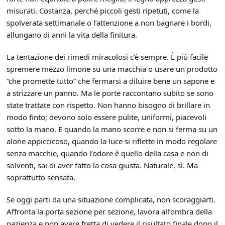
misurati. Costanza, perché piccoli gesti ripetuti, come la
spolverata settimanale o l’attenzione a non bagnare i bordi,
allungano di anni la vita della finitura.
La tentazione dei rimedi miracolosi c’è sempre. È più facile
spremere mezzo limone su una macchia o usare un prodotto
“che promette tutto” che fermarsi a diluire bene un sapone e
a strizzare un panno. Ma le porte raccontano subito se sono
state trattate con rispetto. Non hanno bisogno di brillare in
modo finto; devono solo essere pulite, uniformi, piacevoli
sotto la mano. E quando la mano scorre e non si ferma su un
alone appiccicoso, quando la luce si riflette in modo regolare
senza macchie, quando l’odore è quello della casa e non di
solventi, sai di aver fatto la cosa giusta. Naturale, sì. Ma
soprattutto sensata.
Se oggi parti da una situazione complicata, non scoraggiarti.
Affronta la porta sezione per sezione, lavora all’ombra della
pazienza e non avere fretta di vedere il risultato finale dopo il