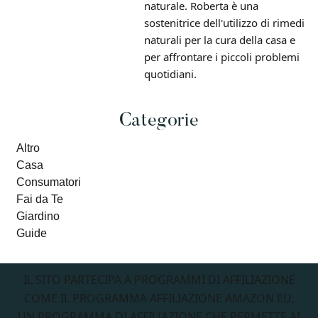
naturale. Roberta è una
sostenitrice dell'utilizzo di rimedi
naturali per la cura della casa e
per affrontare i piccoli problemi
quotidiani.
Primary
Categorie
Altro
Sidebar
Casa
Consumatori
Fai da Te
Giardino
Guide
Footer
IL SITO PARTECIPA A PROGRAMMI DI AFFILIAZIONE
COME IL PROGRAMMA AFFILIAZIONE AMAZON EU,
UN PROGRAMMA DI AFFILIAZIONE CHE PERMETTE AI