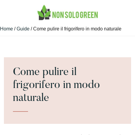
Skip
Skip
Skip
to
to
to
main
primary
footer
Guide
NON
content
sidebar
Home
/
Guide
/ Come pulire il frigorifero in modo naturale​
Green
SONO
e
GREEN
Non
Solo
Come pulire il
frigorifero in modo
naturale​