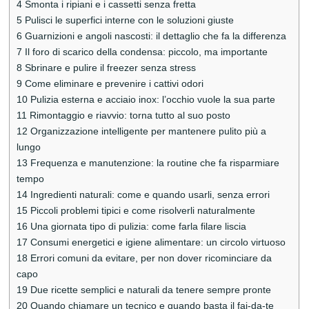
4
Smonta i ripiani e i cassetti senza fretta
5
Pulisci le superfici interne con le soluzioni giuste
6
Guarnizioni e angoli nascosti: il dettaglio che fa la differenza
7
Il foro di scarico della condensa: piccolo, ma importante
8
Sbrinare e pulire il freezer senza stress
9
Come eliminare e prevenire i cattivi odori
10
Pulizia esterna e acciaio inox: l’occhio vuole la sua parte
11
Rimontaggio e riavvio: torna tutto al suo posto
12
Organizzazione intelligente per mantenere pulito più a
lungo
13
Frequenza e manutenzione: la routine che fa risparmiare
tempo
14
Ingredienti naturali: come e quando usarli, senza errori
15
Piccoli problemi tipici e come risolverli naturalmente
16
Una giornata tipo di pulizia: come farla filare liscia
17
Consumi energetici e igiene alimentare: un circolo virtuoso
18
Errori comuni da evitare, per non dover ricominciare da
capo
19
Due ricette semplici e naturali da tenere sempre pronte
20
Quando chiamare un tecnico e quando basta il fai-da-te