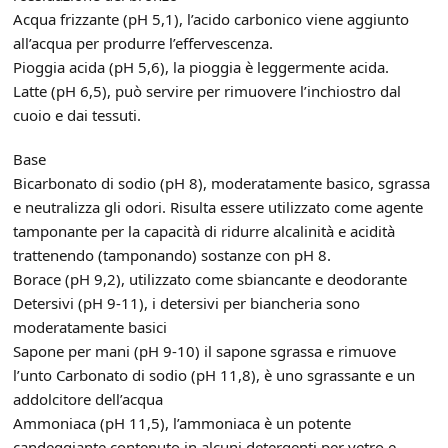
Acqua frizzante (pH 5,1), l’acido carbonico viene aggiunto
all’acqua per produrre l’effervescenza.
Pioggia acida (pH 5,6), la pioggia è leggermente acida.
Latte (pH 6,5), può servire per rimuovere l’inchiostro dal
cuoio e dai tessuti.
Base
Bicarbonato di sodio (pH 8), moderatamente basico, sgrassa
e neutralizza gli odori. Risulta essere utilizzato come agente
tamponante per la capacità di ridurre alcalinità e acidità
trattenendo (tamponando) sostanze con pH 8.
Borace (pH 9,2), utilizzato come sbiancante e deodorante
Detersivi (pH 9-11), i detersivi per biancheria sono
moderatamente basici
Sapone per mani (pH 9-10) il sapone sgrassa e rimuove
l’unto Carbonato di sodio (pH 11,8), è uno sgrassante e un
addolcitore dell’acqua
Ammoniaca (pH 11,5), l’ammoniaca è un potente
candeggiante contenuto in alcuni detergenti per vetro e