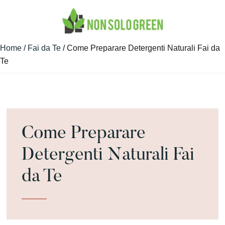
Skip
Skip
Skip
to
to
to
main
primary
footer
Guide
NON
content
sidebar
Home
/
Fai da Te
/ Come Preparare Detergenti Naturali Fai da
Green
SONO
Te
e
GREEN
Non
Solo
Come Preparare
Detergenti Naturali Fai
da Te