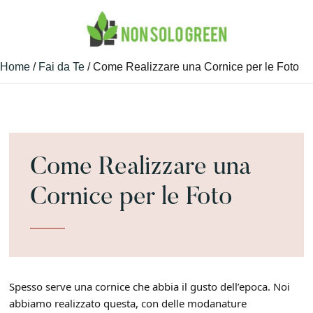
Skip
Skip
Skip
to
to
to
main
primary
footer
Guide
NON
content
sidebar
Home
/
Fai da Te
/ Come Realizzare una Cornice per le Foto
Green
SONO
e
GREEN
Non
Solo
Come Realizzare una
Cornice per le Foto
Spesso serve una cornice che abbia il gusto dell’epoca. Noi
abbiamo realizzato questa, con delle modanature