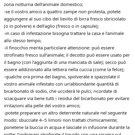
zona notturna dell’animale domestico;
-se il vostro amico a quattro zampe non protesta, potete
aggiungere al suo cibo del lievito di birra fresco sbriciolato
(o in polvere) e dell’aglio (fresco o in capsule);
-in caso di infestazione bisogna trattare la casa e l’animale
allo stesso tempo;
-il finocchio merita particolare attenzione: può essere
strofinato fresco sull’animale; il decotto può essere usato per
il bagno (con l’aggiunta di una manciata di sale); secco può
essere addizionato alla lettiera nella cuccia (come la felce);
-qualche ora prima del bagno, spolverate e spazzolate il
vostro animale infestato con un’abbondante quantità di
bicarbonato di sodio, che ucciderà le pulci; ricordate di
sciacquare via bene tutti i residui del bicarbonato per evitare
irritazioni alla pelle del vostro amico;
-potete preparare un altro deterrente naturale nel seguente
modo: sbucciate 4–5 limoni non trattati chimicamente;
ponetene la buccia in acqua e lasciate in infusione durante la
notte; l’indomani strofinate il liquido con una spugna sul