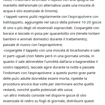
mantello dell’animale (in alternativa usate una miscela di
acqua e olio essenziale di limone);
-i tappeti vanno puliti regolarmente con l’
aspirapolvere con
battitappeto
, aggiungete nel sacco della polvere 10-20 gocce
di uno o più degli oli essenziali sopraccitati. Cospargete con
borace e lasciate in posa per quarantotto ore (tenete lontani
bambini e animali domestici durante il trattamento);
passate di nuovo con l’aspirapolvere;
-cospargete il tappeto con una miscela di bicarbonato e sale
in parti uguali (non fatelo però in una giornata umida, in
quanto il sale attirerebbe l’umidità dall’aria e bagnerebbe il
vostro tappeto!), lasciate agire durante la notte e passate
l’indomani con l’aspirapolvere: a questo punto gran parte
delle pulci adulte dovrebbe essere morta; ripetete la
procedura ancora due volte per sterminare anche quelle
restanti, nonché quelle potenziali elle uova;
-un altro metodo consiste nel disporre gocce di olio
essenziale di cedro su fogli di giornale, distribuire questi