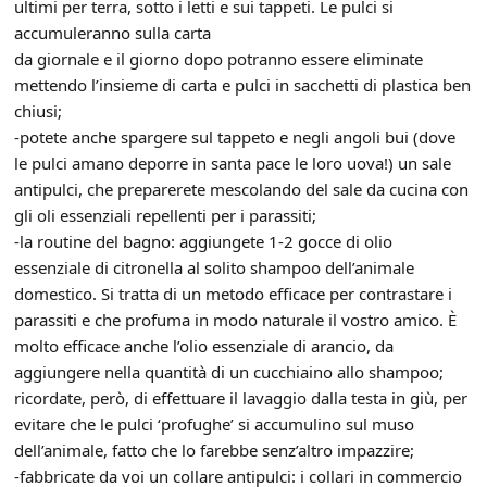
ultimi per terra, sotto i letti e sui tappeti. Le pulci si
accumuleranno sulla carta
da giornale e il giorno dopo potranno essere eliminate
mettendo l’insieme di carta e pulci in sacchetti di plastica ben
chiusi;
-potete anche spargere sul tappeto e negli angoli bui (dove
le pulci amano deporre in santa pace le loro uova!) un sale
antipulci, che preparerete mescolando del sale da cucina con
gli oli essenziali repellenti per i parassiti;
-la routine del bagno: aggiungete 1-2 gocce di olio
essenziale di citronella al solito shampoo dell’animale
domestico. Si tratta di un metodo efficace per contrastare i
parassiti e che profuma in modo naturale il vostro amico. È
molto efficace anche l’olio essenziale di arancio, da
aggiungere nella quantità di un cucchiaino allo shampoo;
ricordate, però, di effettuare il lavaggio dalla testa in giù, per
evitare che le pulci ‘profughe’ si accumulino sul muso
dell’animale, fatto che lo farebbe senz’altro impazzire;
-fabbricate da voi un collare antipulci: i collari in commercio