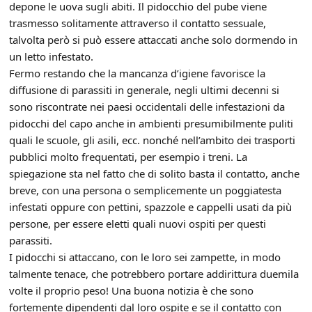
depone le uova sugli abiti. Il pidocchio del pube viene
trasmesso solitamente attraverso il contatto sessuale,
talvolta però si può essere attaccati anche solo dormendo in
un letto infestato.
Fermo restando che la mancanza d’igiene favorisce la
diffusione di parassiti in generale, negli ultimi decenni si
sono riscontrate nei paesi occidentali delle infestazioni da
pidocchi del capo anche in ambienti presumibilmente puliti
quali le scuole, gli asili, ecc. nonché nell’ambito dei trasporti
pubblici molto frequentati, per esempio i treni. La
spiegazione sta nel fatto che di solito basta il contatto, anche
breve, con una persona o semplicemente un poggiatesta
infestati oppure con pettini, spazzole e cappelli usati da più
persone, per essere eletti quali nuovi ospiti per questi
parassiti.
I pidocchi si attaccano, con le loro sei zampette, in modo
talmente tenace, che potrebbero portare addirittura duemila
volte il proprio peso! Una buona notizia è che sono
fortemente dipendenti dal loro ospite e se il contatto con