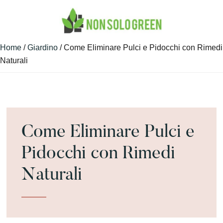
Skip
Skip
Skip
to
to
to
main
primary
footer
Guide
NON
content
sidebar
Home
/
Giardino
/ Come Eliminare Pulci e Pidocchi con Rimedi
Green
SONO
Naturali
e
GREEN
Non
Solo
Come Eliminare Pulci e
Pidocchi con Rimedi
Naturali